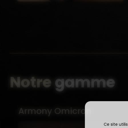
Notre
gamme
Armony Skyline
Ce site util