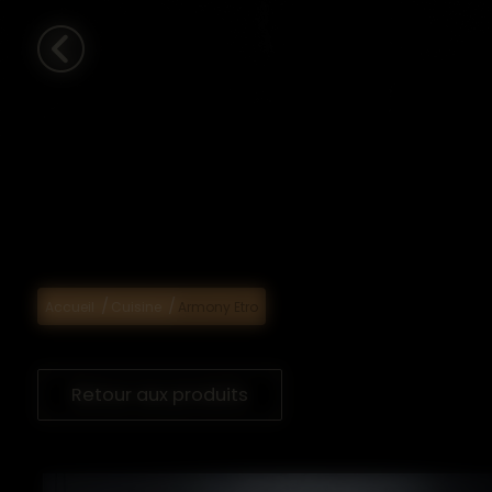
/
/
Accueil
Cuisine
Armony Etro
Retour aux produits